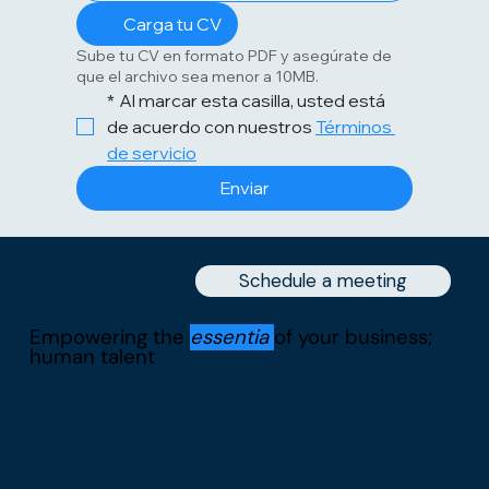
Carga tu CV
Sube tu CV en formato PDF y asegúrate de
que el archivo sea menor a 10MB.
*
Al marcar esta casilla, usted está 
de acuerdo con nuestros 
Términos 
de servicio
Enviar
Schedule a meeting
Empowering the
essentia
of your business;
human talent