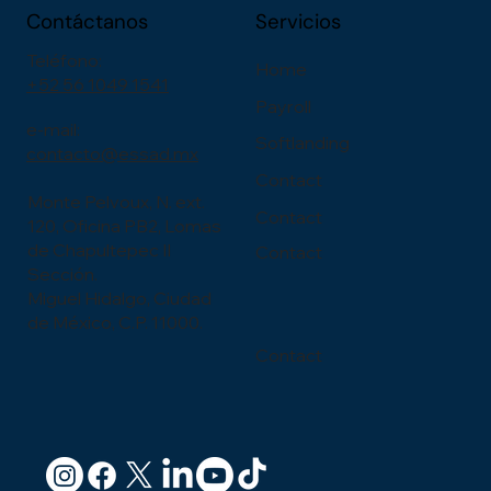
Contáctanos
Servicios
Teléfono:
Home
+52 56 1049 1541
Payroll
e-mail:
Softlanding
contacto@essad.mx
Contact
Monte Pelvoux, N. ext.
Contact
120, Oficina PB2, Lomas
de Chapultepec II
Contact
Sección.
Miguel Hidalgo, Ciudad
de México, C.P. 11000.
Contact