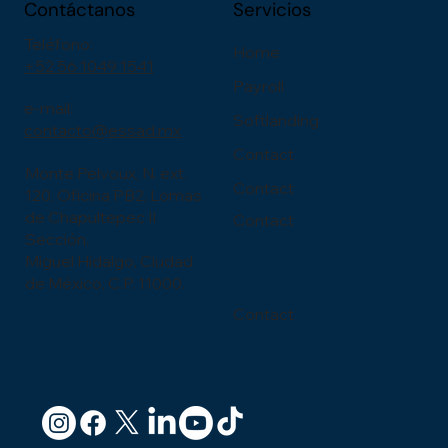
Contáctanos
Servicios
Teléfono:
Home
+52 56 1049 1541
Payroll
e-mail:
Softlanding
contacto@essad.mx
Contact
Monte Pelvoux, N. ext.
Contact
120, Oficina PB2, Lomas
de Chapultepec II
Contact
Sección.
Miguel Hidalgo, Ciudad
de México, C.P. 11000.
Contact