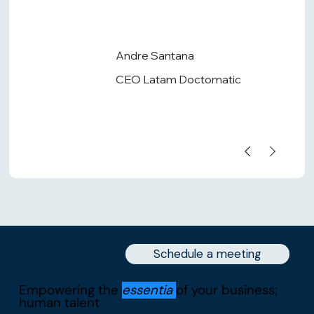
Andre Santana
CEO Latam Doctomatic
Schedule a meeting
Empowering the
essentia
of your business;
human talent