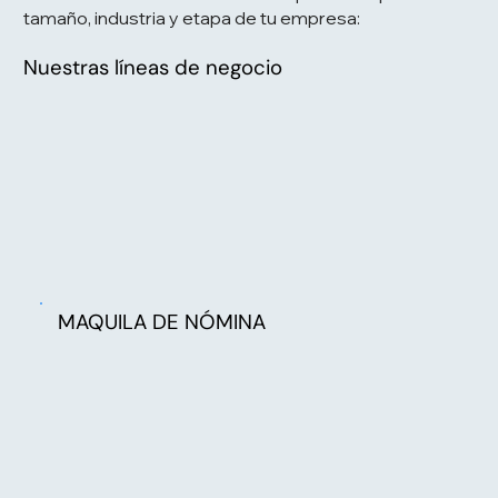
tamaño, industria y etapa de tu empresa:
Nuestras líneas de negocio
MAQUILA DE NÓMINA
Transformamos la gestión de tu nómina en
un proceso ágil, seguro y 100% confiable,
garantizando cumplimiento, precisión y
control en cada operación.
MAQUILA DE NÓMINA
RECLUTAMIENTO ESPECIALIZADO