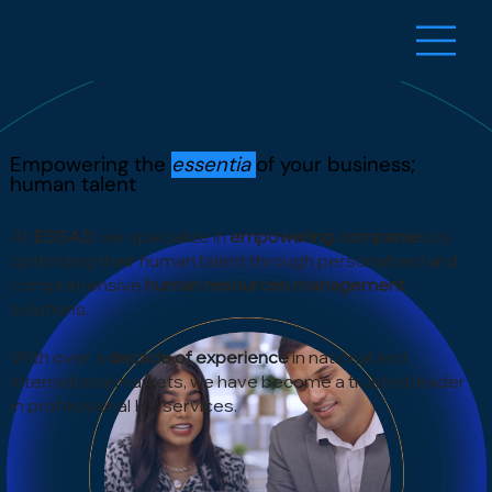
Empowering the
essentia
of your business;
human talent
At
ESSAD
, we specialize in
empowering companie
s by
optimizing their human talent through personalized and
comprehensive
human resources management
solutions.
With over a
decade of experience
in national and
international markets, we have become a trusted leader
in professional HR services.