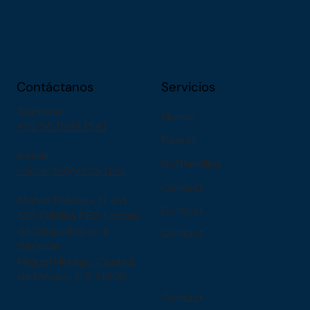
Contáctanos
Servicios
Teléfono:
Home
+52 56 1049 1541
Payroll
e-mail:
Softlanding
contacto@essad.mx
Contact
Monte Pelvoux, N. ext.
Contact
120, Oficina PB2, Lomas
de Chapultepec II
Contact
Sección.
Miguel Hidalgo, Ciudad
de México, C.P. 11000.
Contact