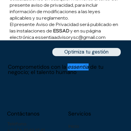
presente aviso de privacidad, para incluir
información de modificaciones a las leyes
aplicables y su reglamento.
El presente Aviso de Privacidad será publicado en
las instalaciones de
ESSAD
y en su página
electrónica
essentiaadvisorysc@gmail.com
Optimiza tu gestión
Comprometidos con la
essentia
de tu
negocio; el talento humano
Contáctanos
Servicios
Teléfono:
Inicio
+52 56 1049 1541