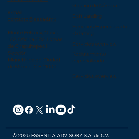
Gestión de Nómina
e-mail:
Soft Landing
contacto@essad.mx
Servicios Especializado
Monte Pelvoux, N. ext.
- Staffing
120, Oficina PB2, Lomas
Servicios overview
de Chapultepec II
Sección.
Reclutamiento
Miguel Hidalgo, Ciudad
especializado
de México, C.P. 11000.
Servicios overview
© 2026 ESSENTIA ADVISORY S.A. de C.V.