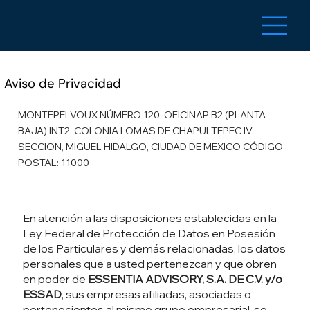
Aviso de Privacidad
MONTEPELVOUX NÚMERO 120, OFICINAP B2 (PLANTA
BAJA) INT2, COLONIA LOMAS DE CHAPULTEPEC IV
SECCION, MIGUEL HIDALGO, CIUDAD DE MEXICO CÓDIGO
POSTAL: 11000
En atención a las disposiciones establecidas en la
Ley Federal de Protección de Datos en Posesión
de los Particulares y demás relacionadas, los datos
personales que a usted pertenezcan y que obren
en poder de
ESSENTIA ADVISORY, S.A. DE C.V. y/o
ESSAD
, sus empresas afiliadas, asociadas o
pertenecientes al mismo grupo empresarial, se