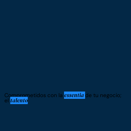
essentia
Comprometidos con la
de tu negocio;
talento
el