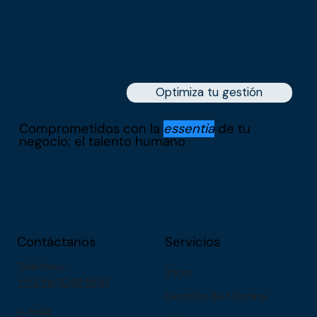
Optimiza tu gestión
Comprometidos con la
essentia
de tu
negocio; el talento humano
Contáctanos
Servicios
Teléfono:
Inicio
+52 56 1049 1541
Gestión de Nómina
e-mail: