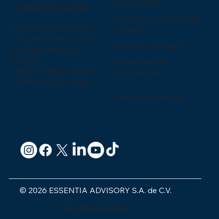
Soft Landing
contacto@essad.mx
Servicios Especializado
Monte Pelvoux, N. ext.
- Staffing
120, Oficina PB2, Lomas
Servicios overview
de Chapultepec II
Sección.
Reclutamiento
Miguel Hidalgo, Ciudad
especializado
de México, C.P. 11000.
Servicios overview
© 2026 ESSENTIA ADVISORY S.A. de C.V.
Aviso de privacidad