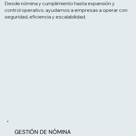
Desde nómina y cumplimiento hasta expansión y
control operativo, ayudamos a empresas a operar con
seguridad, eficiencia y escalabilidad.
GESTIÓN DE NÓMINA
Tu nómina se convierte en infraestructura de
control financiero para modelos de expansión
acelerada, diseñada por expertos en nómina,
GESTIÓN DE NÓMINA