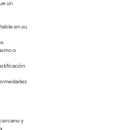
ue un 
table en su 
s. 
iasmo o 
stificación 
fermedades 
cercano y 
: 