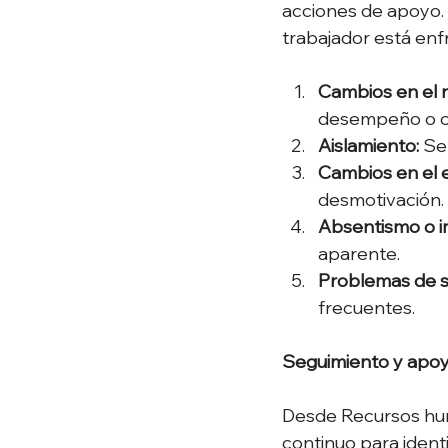
acciones de apoyo. 
trabajador está enfr
Cambios en el 
desempeño o ca
Aislamiento:
 Se
Cambios en el 
desmotivación. 
Absentismo o i
aparente. 
Problemas de sa
frecuentes. 
Seguimiento y apoy
Desde Recursos hum
continuo para identi