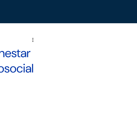
enestar
osocial