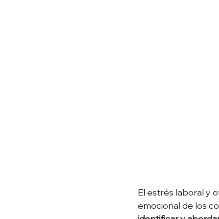
El estrés laboral y 
emocional de los co
identificar y aborda