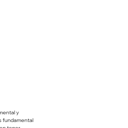
mental y 
es fundamental 
en tener 