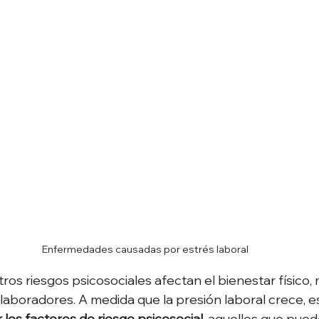
Enfermedades causadas por estrés laboral
otros riesgos psicosociales afectan el bienestar físico, 
laboradores. A medida que la presión laboral crece, 
r los factores de riesgo psicosocial
, aquellos que pued