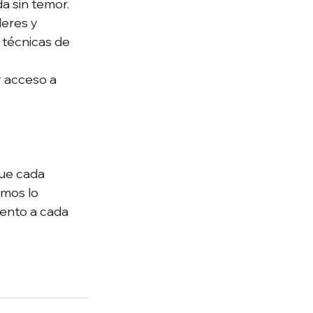
 sin temor. 
leres y 
 técnicas de 
 acceso a 
ue cada 
mos lo 
iento a cada 