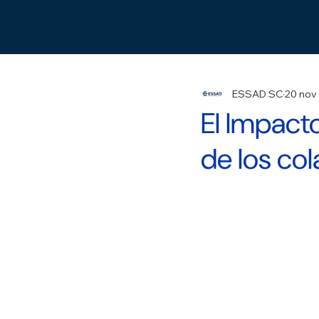
ESSAD SC
20 nov
El Impacto
de los col