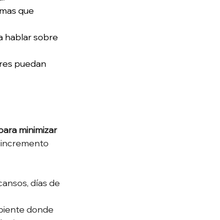
imas que 
a hablar sobre 
ores puedan 
para minimizar 
e incremento 
cansos, días de 
biente donde 