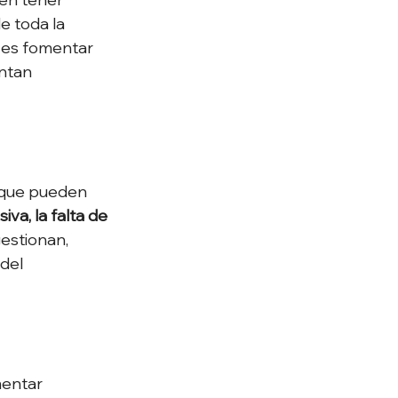
e toda la 
 es fomentar 
ntan 
o que pueden 
iva, la falta de 
estionan, 
del 
mentar 