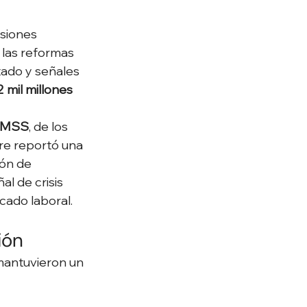
siones 
 las reformas 
tado y señales 
2 mil millones 
 IMSS
, de los 
re reportó una 
ión de 
l de crisis 
cado laboral.
ión
mantuvieron un 