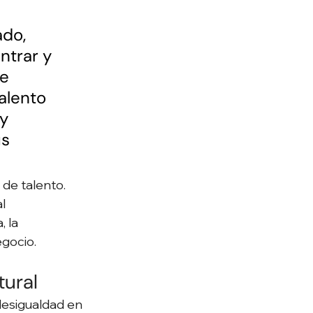
do, 
ntrar y 
e 
alento 
y 
s 
de talento. 
l 
 la 
egocio.
tural
desigualdad en 