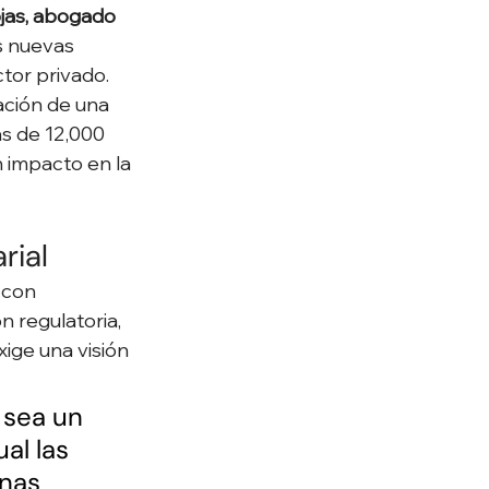
jas, abogado 
s nuevas 
ctor privado.
ación de una 
s de 12,000 
 impacto en la 
rial
 con 
 regulatoria, 
ige una visión 
 sea un 
al las 
nas 