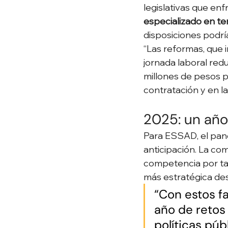
legislativas que enf
especializado en t
disposiciones podría
“Las reformas, que 
jornada laboral red
millones de pesos p
contratación y en la
2025: un año 
Para ESSAD, el pano
anticipación. La co
competencia por tal
más estratégica desd
“Con estos f
año de retos 
políticas pú