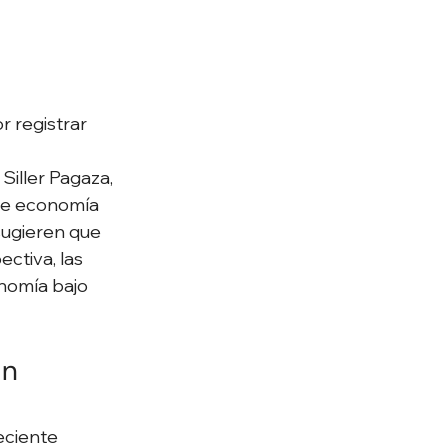
r registrar 
iller Pagaza, 
de economía 
sugieren que 
ctiva, las 
nomía bajo 
n 
eciente 