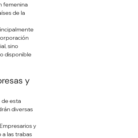
ón femenina 
ses de la 
incipalmente 
corporación 
l, sino 
o disponible 
resas y 
 de esta 
drán diversas 
Empresarios y 
a las trabas 