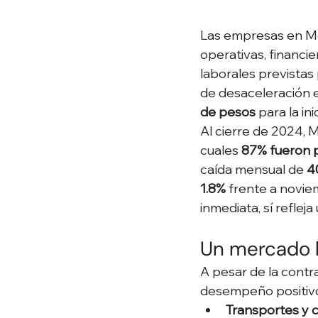
Las empresas en Mé
operativas, financie
laborales previstas
de desaceleración e
de pesos
 para la ini
Al cierre de 2024, M
cuales 
87% fueron
caída mensual de 
4
1.8%
 frente a novie
inmediata, sí refle
Un mercado l
A pesar de la contr
desempeño positivo 
Transportes y 