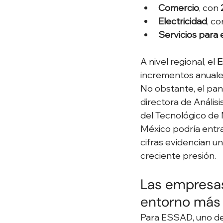
Comercio
, con 
Electricidad
, co
Servicios para
A nivel regional, el 
E
incrementos anuales
No obstante, el pan
directora de Análi
del Tecnológico de 
México podría entra
cifras evidencian u
creciente presión.
Las empresas
entorno más
Para ESSAD, uno de 