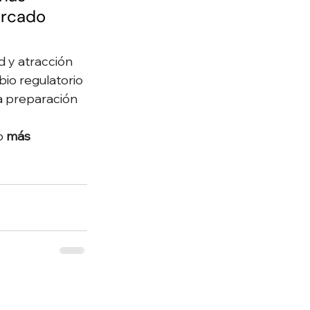
ercado 
d y atracción 
io regulatorio 
a preparación 
o 
más 