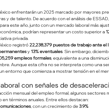
xico enfrentarán un 2025 marcado por mayores pre
ras y de talento. De acuerdo con el análisis de ESSAD,
 para este año, junto con un mercado laboral más ajus
conómica, podrían representar un costo superior a 
1
ciativa privada.
éxico registró 
22,238,379 puestos de trabajo ante el
 permanentes
 y 
13% eventuales
. Sin embargo, diciemb
05,259 empleos formales
, equivalente a una disminuc
mbre. Aunque esta cifra no se interpreta como una seña
ja un entorno que comienza a mostrar tensión en el mer
aboral con señales de desacelerac
acción mensual del empleo formal, algunos sectores 
en términos anuales. Entre ellos destacan:
comunicaciones
, con un crecimiento de 
3.9%