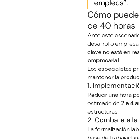
empleos”.
Cómo pueden 
de 40 horas
Ante este escenario
desarrollo empresari
clave no está en resi
empresarial
.
Los especialistas p
mantener la product
1. Implementaci
Reducir una hora po
estimado de 
2 a 4 
estructuras.
2. Combate a la
La formalización la
base de trabajadore