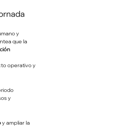
ornada 
humano y 
antea que la 
ción 
to operativo y 
riodo 
os y 
o
 y ampliar la 