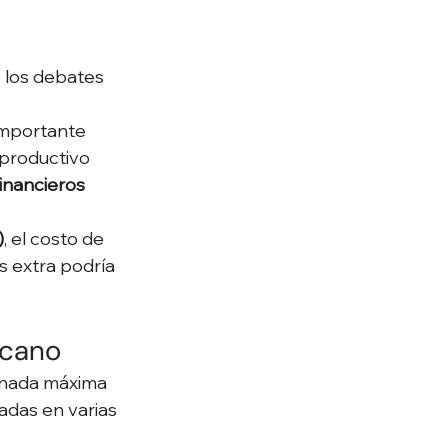
 
 los debates 
importante 
 productivo 
inancieros 
)
, el costo de 
s extra podría 
icano
ornada máxima 
adas en varias 