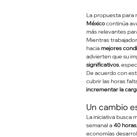
La propuesta para r
México
 continúa av
más relevantes para
Mientras trabajador
hacia 
mejores condi
advierten que su i
significativos
, espe
De acuerdo con est
cubrir las horas fa
incrementar la carg
Un cambio es
La iniciativa busca 
semanal a 
40 horas
economías desarrol