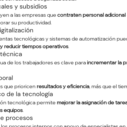
cales y subsidios
en a las empresas que 
contraten personal adicional 
orar su productividad.
igitalización
entas tecnológicas y sistemas de automatización pue
y reducir tiempos operativos
.
 técnica
ua de los trabajadores es clave para 
incrementar la p
boral
que prioricen 
resultados y eficiencia
, más que el tie
co de la tecnología
ón tecnológica permite 
mejorar la asignación de tarea
os equipos
.
 de procesos
r los procesos internos con apoyo de especialistas en 