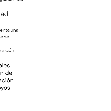
dad 
senta una 
e se 
nsición 
ales 
n del 
ación 
oyos 