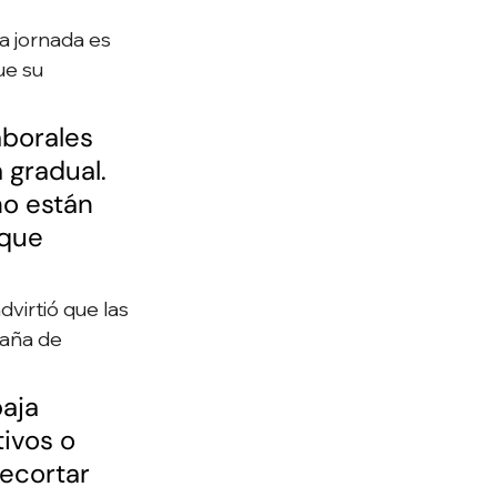
a jornada es 
e su 
borales 
gradual. 
no están 
que 
advirtió que las 
aña de 
aja 
ivos o 
recortar 