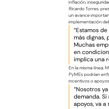
inflación, insegurid
Ricardo Torres, pre
un avance importan
implementación deb
“Estamos de 
más dignas, 
Muchas empres
en condicion
implica una 
En la misma línea, 
PyMEs podrían enfr
incentivos o apoyo
“Nosotros ya 
demanda. Si 
apoyos, va a 