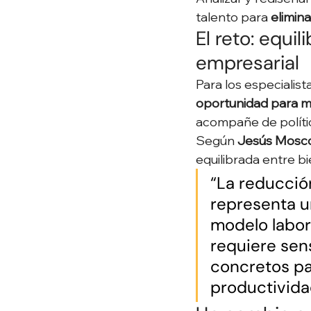
talento para 
elimina
El reto: equi
empresarial
Para los especialis
oportunidad para m
acompañe de polític
Según 
Jesús Mosco
equilibrada entre b
“La reducció
representa u
modelo labor
requiere sen
concretos par
productivida