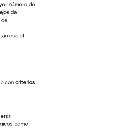
or número de 
ajos de 
 de 
tan que el 
se con 
criterios 
erar 
micos
, como 