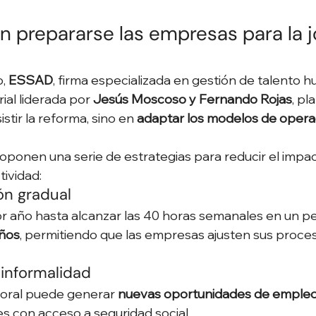
prepararse las empresas para la j
, 
ESSAD
, firma especializada en gestión de talento 
al liderada por 
Jesús Moscoso y Fernando Rojas
, pl
stir la reforma, sino en 
adaptar los modelos de opera
roponen una serie de estrategias para reducir el impac
ividad:
ón gradual
r año hasta alcanzar las 40 horas semanales en un pe
años
, permitiendo que las empresas ajusten sus proces
 informalidad
boral puede generar 
nuevas oportunidades de emple
s con acceso a seguridad social.