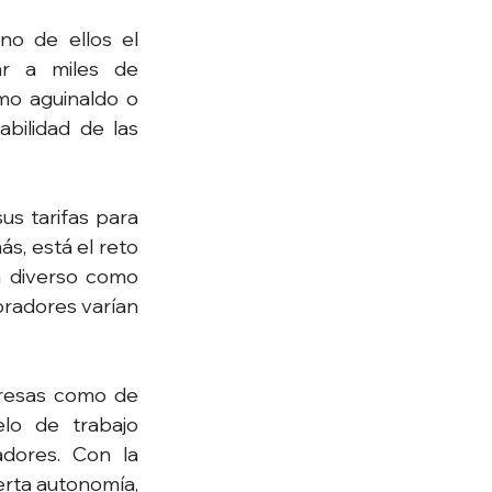
no de ellos el 
r a miles de 
mo aguinaldo o 
bilidad de las 
s tarifas para 
s, está el reto 
n diverso como 
radores varían 
presas como de 
o de trabajo 
dores. Con la 
erta autonomía, 