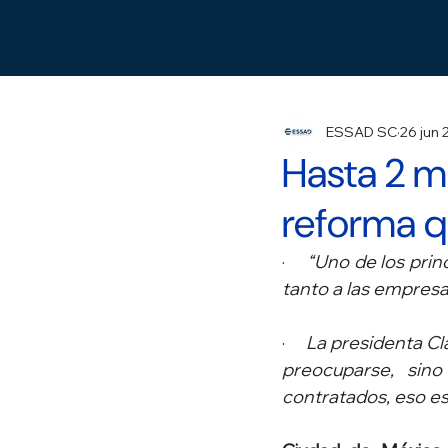
ESSAD SC
26 jun
Hasta 2 m
reforma q
·     
“Uno de los princ
tanto a las empres
·     
La presidenta Cl
preocuparse, sino
contratados, eso es