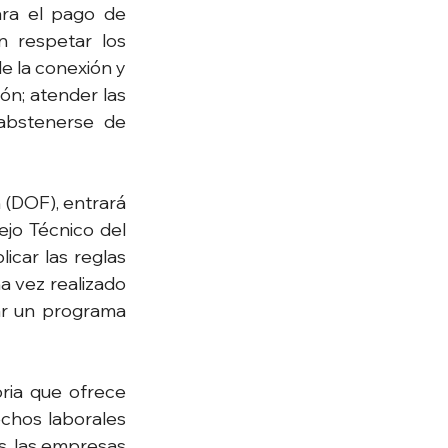
ra el pago de 
 respetar los 
 la conexión y 
ón; atender las 
abstenerse de 
 (DOF), entrará 
jo Técnico del 
car las reglas 
a vez realizado 
ar un programa 
ria que ofrece 
chos laborales 
s, las empresas 