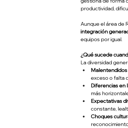
gestiona de forma c
productividad, dific
Aunque el área de R
integración genera
equipos por igual. 
¿Qué sucede cuando
La diversidad genera
Malentendidos 
exceso o falta 
Diferencias en l
más horizontale
Expectativas d
constante, lealt
Choques cultur
reconocimiento 