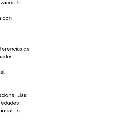
zando la 
s con 
ferencias de 
ados. 
l. 
cional. Usa 
 edades. 
ional en 