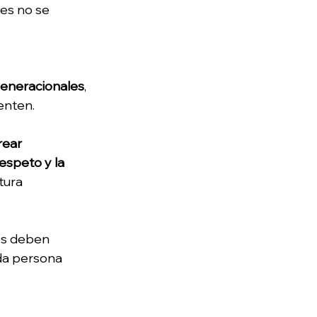
res no se 
generacionales
, 
enten. 
rear 
espeto y la 
tura 
res deben 
ada persona 