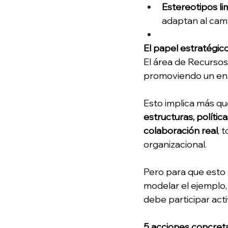
Estereotipos li
adaptan al cambi
El papel estratégi
El área de Recurso
promoviendo un ent
Esto implica más qu
estructuras, polític
colaboración real
, 
organizacional. 
Pero para que esto 
modelar el ejemplo,
debe participar act
5 acciones concreta