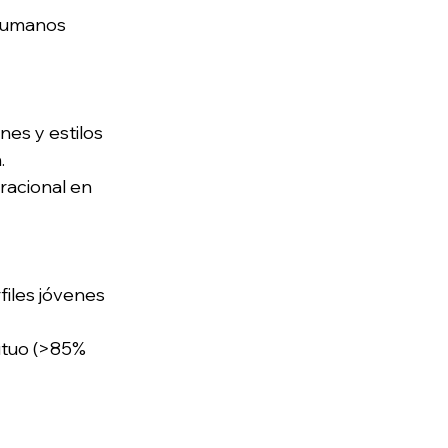
Humanos 
nes y estilos 
. 
racional en 
iles jóvenes 
utuo (>85% 