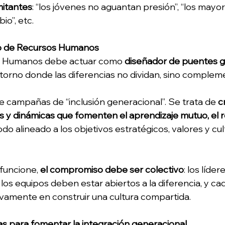
mitantes
: “los jóvenes no aguantan presión”, “los mayo
o”, etc. 
co de Recursos Humanos
s Humanos debe actuar como 
diseñador de puentes 
orno donde las diferencias no dividan, sino complem
e campañas de “inclusión generacional”. Se trata de 
c
as y dinámicas que fomenten el aprendizaje mutuo, el r
todo alineado a los objetivos estratégicos, valores y cul
funcione, 
el compromiso debe ser colectivo
: los líde
 los equipos deben estar abiertos a la diferencia, y c
ivamente en construir una cultura compartida. 
s para fomentar la integración generacional