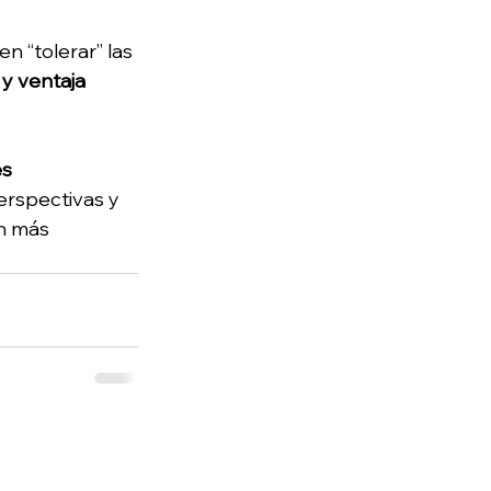
n “tolerar” las 
y ventaja 
s 
erspectivas y 
n más 