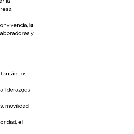
r la 
resa. 
onvivencia, 
la 
olaboradores y 
stantáneos, 
 a liderazgos 
vs. movilidad 
oridad, el 