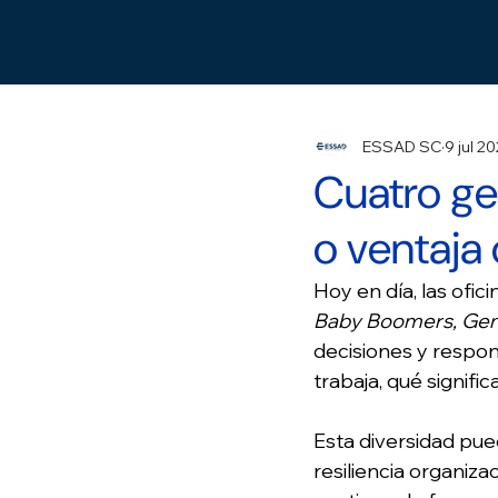
ESSAD SC
9 jul 2
Cuatro ge
o ventaja
Hoy en día, las ofici
Baby Boomers, Gene
decisiones y respon
trabaja, qué signifi
Esta diversidad pued
resiliencia organiza