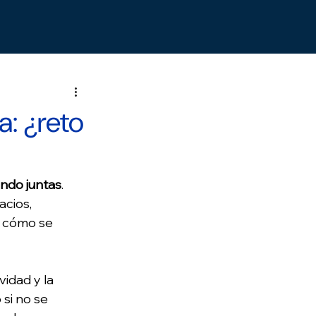
: ¿reto
ndo juntas
. 
cios, 
e cómo se 
idad y la 
si no se 