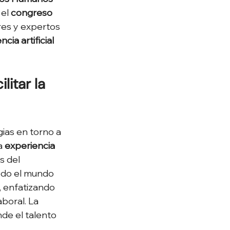
el 
congreso 
eres y expertos 
ncia artificial 
itar la 
ias en torno a 
a 
experiencia 
s del 
do el mundo 
, enfatizando 
boral. La 
de el talento 