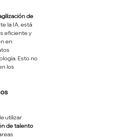
gilización de 
 la IA, está 
 eficiente y 
en en 
atos 
ología. Esto no 
en los 
sos 
utilizar 
ón de talento 
areas 