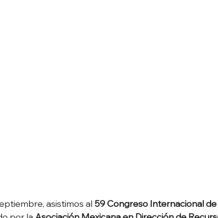
septiembre, asistimos al 
59 Congreso Internacional de
do por la 
Asociación Mexicana en Dirección de Recur